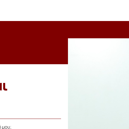
ι
 μου;