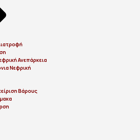
Διατροφή
ρση
Νεφρική Ανεπάρκεια
νια Νεφρική
χείριση Βάρους
ρμακα
αρση