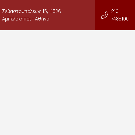
Σεβαστουπόλεως 15, 11526
210
Αμπελόκηποι - Αθήνα
7485100