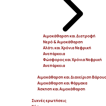
επιπλοκών, όπως υψηλή αρτηριακή πίεση, καρδιακή
ανεπάρκεια και πνευμονικό οίδημα.
Αυξάνει την αρτηριακή πίεση
: Με τη μείωση της
πρόσληψης αλατιού, οι ασθενείς μπορούν να ελέγξουν
τα επίπεδα της αρτηριακής πίεσης και να μειώσουν
Αιμοκάθαρση και Διατροφή
Νερό & Αιμοκάθαρση
τον κίνδυνο καρδιαγγειακών επιπλοκών που
Αλάτι και Χρόνια Νεφρική
σχετίζονται με την υπέρταση.
Ανεπάρκεια
Φώσφορος και Χρόνια Νεφρική
Αυξάνει τη δίψα:
Η κατανάλωση αλμυρών τροφών
Ανεπάρκεια
μπορεί να αυξήσει τη δίψα, οδηγώντας σε υψηλότερη
πρόσληψη υγρών μεταξύ των συνεδριών
Αιμοκάθαρση και Διαχείριση Βάρου
αιμοκάθαρσης. Ο περιορισμός του αλατιού βοηθάει
Αιμοκάθαρση και Φάρμακα
στη μείωση της δίψας και στη σωστή ισορροπία
Άσκηση και Αιμοκάθαρση
αυτών.
Συχνές ερωτήσεις
Επηρεάζει την αποτελεσματικότητα της