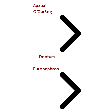
Αρχική
Ο Όμιλος
info@euronephros.gr
Σεβαστουπόλεως 15, 11526 Αμπελόκηποι - Αθήνα
Doctum
210 7485100
Euronephros