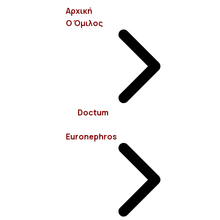
Αρχική
Ο Όμιλος
info@euronephros.gr
Σεβαστουπόλεως 15, 11526 Αμπελόκηποι - Αθήνα
Doctum
210 7485100
Euronephros
Προστασία Δεδομένων και
Απορρήτου