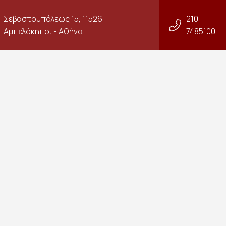
Σεβαστουπόλεως 15, 11526
210
Αμπελόκηποι - Αθήνα
7485100