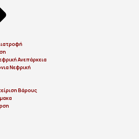
Διατροφή
ρση
Νεφρική Ανεπάρκεια
νια Νεφρική
χείριση Βάρους
ρμακα
αρση